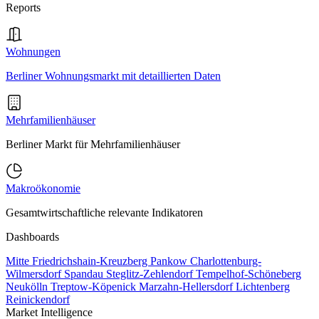
Reports
Wohnungen
Berliner Wohnungsmarkt mit detaillierten Daten
Mehrfamilienhäuser
Berliner Markt für Mehrfamilienhäuser
Makroökonomie
Gesamtwirtschaftliche relevante Indikatoren
Dashboards
Mitte
Friedrichshain-Kreuzberg
Pankow
Charlottenburg-
Wilmersdorf
Spandau
Steglitz-Zehlendorf
Tempelhof-Schöneberg
Neukölln
Treptow-Köpenick
Marzahn-Hellersdorf
Lichtenberg
Reinickendorf
Market Intelligence