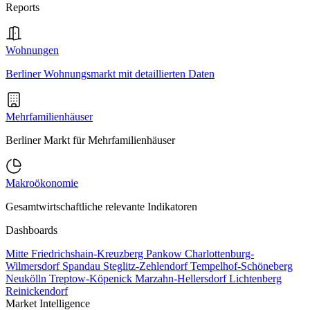
Reports
Wohnungen
Berliner Wohnungsmarkt mit detaillierten Daten
Mehrfamilienhäuser
Berliner Markt für Mehrfamilienhäuser
Makroökonomie
Gesamtwirtschaftliche relevante Indikatoren
Dashboards
Mitte
Friedrichshain-Kreuzberg
Pankow
Charlottenburg-
Wilmersdorf
Spandau
Steglitz-Zehlendorf
Tempelhof-Schöneberg
Neukölln
Treptow-Köpenick
Marzahn-Hellersdorf
Lichtenberg
Reinickendorf
Market Intelligence