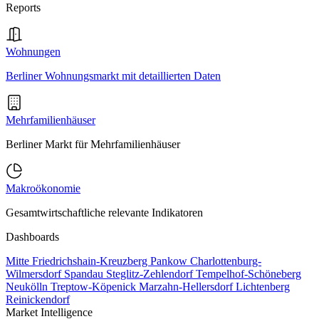
Reports
Wohnungen
Berliner Wohnungsmarkt mit detaillierten Daten
Mehrfamilienhäuser
Berliner Markt für Mehrfamilienhäuser
Makroökonomie
Gesamtwirtschaftliche relevante Indikatoren
Dashboards
Mitte
Friedrichshain-Kreuzberg
Pankow
Charlottenburg-
Wilmersdorf
Spandau
Steglitz-Zehlendorf
Tempelhof-Schöneberg
Neukölln
Treptow-Köpenick
Marzahn-Hellersdorf
Lichtenberg
Reinickendorf
Market Intelligence