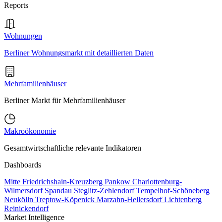
Reports
Wohnungen
Berliner Wohnungsmarkt mit detaillierten Daten
Mehrfamilienhäuser
Berliner Markt für Mehrfamilienhäuser
Makroökonomie
Gesamtwirtschaftliche relevante Indikatoren
Dashboards
Mitte
Friedrichshain-Kreuzberg
Pankow
Charlottenburg-
Wilmersdorf
Spandau
Steglitz-Zehlendorf
Tempelhof-Schöneberg
Neukölln
Treptow-Köpenick
Marzahn-Hellersdorf
Lichtenberg
Reinickendorf
Market Intelligence