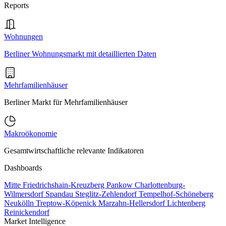
Reports
Wohnungen
Berliner Wohnungsmarkt mit detaillierten Daten
Mehrfamilienhäuser
Berliner Markt für Mehrfamilienhäuser
Makroökonomie
Gesamtwirtschaftliche relevante Indikatoren
Dashboards
Mitte
Friedrichshain-Kreuzberg
Pankow
Charlottenburg-
Wilmersdorf
Spandau
Steglitz-Zehlendorf
Tempelhof-Schöneberg
Neukölln
Treptow-Köpenick
Marzahn-Hellersdorf
Lichtenberg
Reinickendorf
Market Intelligence