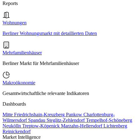
Reports
Wohnungen
Berliner Wohnungsmarkt mit detaillierten Daten
Mehrfamilienhäuser
Berliner Markt für Mehrfamilienhäuser
Makroökonomie
Gesamtwirtschaftliche relevante Indikatoren
Dashboards
Mitte
Friedrichshain-Kreuzberg
Pankow
Charlottenburg-
Wilmersdorf
Spandau
Steglitz-Zehlendorf
Tempelhof-Schöneberg
Neukölln
Treptow-Köpenick
Marzahn-Hellersdorf
Lichtenberg
Reinickendorf
Market Intelligence