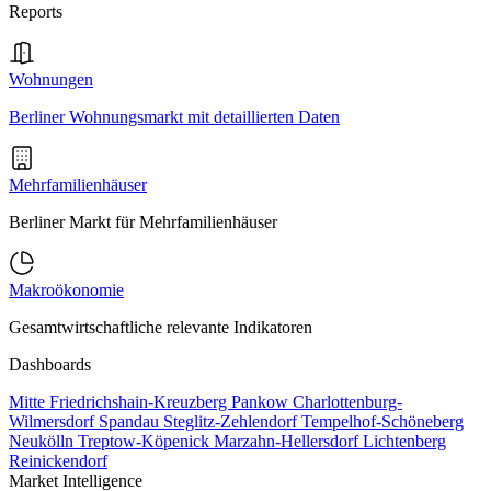
Reports
Wohnungen
Berliner Wohnungsmarkt mit detaillierten Daten
Mehrfamilienhäuser
Berliner Markt für Mehrfamilienhäuser
Makroökonomie
Gesamtwirtschaftliche relevante Indikatoren
Dashboards
Mitte
Friedrichshain-Kreuzberg
Pankow
Charlottenburg-
Wilmersdorf
Spandau
Steglitz-Zehlendorf
Tempelhof-Schöneberg
Neukölln
Treptow-Köpenick
Marzahn-Hellersdorf
Lichtenberg
Reinickendorf
Market Intelligence