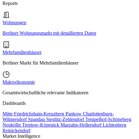
Reports
Wohnungen
Berliner Wohnungsmarkt mit detaillierten Daten
Mehrfamilienhäuser
Berliner Markt für Mehrfamilienhäuser
Makroökonomie
Gesamtwirtschaftliche relevante Indikatoren
Dashboards
Mitte
Friedrichshain-Kreuzberg
Pankow
Charlottenburg-
Wilmersdorf
Spandau
Steglitz-Zehlendorf
Tempelhof-Schöneberg
Neukölln
Treptow-Köpenick
Marzahn-Hellersdorf
Lichtenberg
Reinickendorf
Market Intelligence