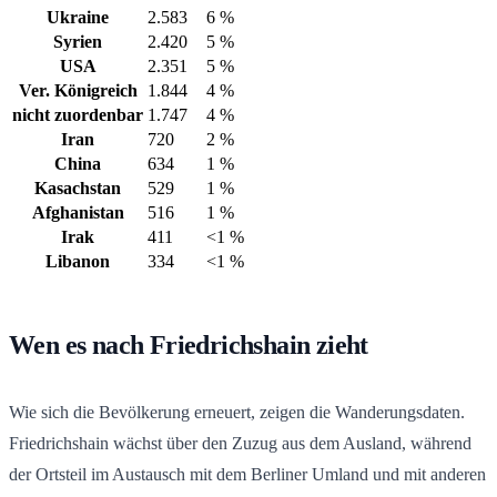
Ukraine
2.583
6 %
Syrien
2.420
5 %
USA
2.351
5 %
Ver. Königreich
1.844
4 %
nicht zuordenbar
1.747
4 %
Iran
720
2 %
China
634
1 %
Kasachstan
529
1 %
Afghanistan
516
1 %
Irak
411
<1 %
Libanon
334
<1 %
Wen es nach Friedrichshain zieht
Wie sich die Bevölkerung erneuert, zeigen die Wanderungsdaten.
Friedrichshain wächst über den Zuzug aus dem Ausland, während
der Ortsteil im Austausch mit dem Berliner Umland und mit anderen