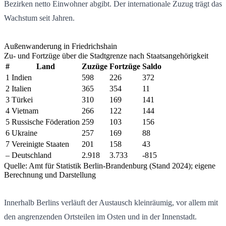
Bezirken netto Einwohner abgibt. Der internationale Zuzug trägt das
Wachstum seit Jahren.
Außenwanderung in Friedrichshain
Zu- und Fortzüge über die Stadtgrenze nach Staatsangehörigkeit
#
Land
Zuzüge
Fortzüge
Saldo
1
Indien
598
226
372
2
Italien
365
354
11
3
Türkei
310
169
141
4
Vietnam
266
122
144
5
Russische Föderation
259
103
156
6
Ukraine
257
169
88
7
Vereinigte Staaten
201
158
43
–
Deutschland
2.918
3.733
-815
Quelle: Amt für Statistik Berlin-Brandenburg (Stand 2024); eigene
Berechnung und Darstellung
Innerhalb Berlins verläuft der Austausch kleinräumig, vor allem mit
den angrenzenden Ortsteilen im Osten und in der Innenstadt.