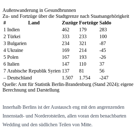
Außenwanderung in Gesundbrunnen
Zu- und Fortzüge über die Stadtgrenze nach Staatsangehörigkeit
#
Land
Zuzüge
Fortzüge
Saldo
1
Indien
462
179
283
2
Türkei
333
233
100
3
Bulgarien
234
321
-87
4
Ukraine
169
214
-45
5
Polen
167
193
-26
6
Italien
147
110
37
7
Arabische Republik Syrien
137
81
56
–
Deutschland
1.507
1.754
-247
Quelle: Amt für Statistik Berlin-Brandenburg (Stand 2024); eigene
Berechnung und Darstellung
Innerhalb Berlins ist der Austausch eng mit den angrenzenden
Innenstadt- und Norderotsteilen, allen voran dem benachbarten
Wedding und den südlichen Teilen von Mitte.