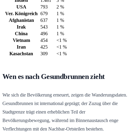
Indien
1.481
3 %
USA
793
2 %
Ver. Königreich
679
1 %
Afghanistan
637
1 %
Irak
543
1 %
China
496
1 %
Vietnam
454
<1 %
Iran
425
<1 %
Kasachstan
309
<1 %
Wen es nach Gesundbrunnen zieht
Wie sich die Bevölkerung erneuert, zeigen die Wanderungsdaten.
Gesundbrunnen ist international geprägt; der Zuzug über die
Stadtgrenze trägt einen erheblichen Teil der
Bevölkerungsbewegung, während im Binnenaustausch enge
Verflechtungen mit den Nachbar-Ortsteilen bestehen.