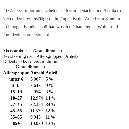
Die Altersstruktur unterscheidet sich vom benachbarten Stadtkern.
Neben den erwerbstätigen Jahrgängen ist der Anteil von Kindern
und jungen Familien spürbar, was den Charakter als Wohn- und
Familienkiez unterstreicht.
Altersstruktur in Gesundbrunnen
Bevölkerung nach Altersgruppen (Anteil)
Datentabelle: Altersstruktur in
Gesundbrunnen
Altersgruppe
Anzahl
Anteil
unter 6
5.007
5 %
6–15
8.643
9 %
15–18
2.954
3 %
18–27
12.974
14 %
27–45
32.324
34 %
45–55
11.579
12 %
55–65
9.943
11 %
65+
10.989
12 %