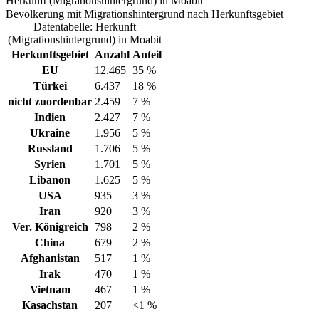
Herkunft (Migrationshintergrund) in Moabit
Bevölkerung mit Migrationshintergrund nach Herkunftsgebiet
Datentabelle: Herkunft
(Migrationshintergrund) in Moabit
Herkunftsgebiet
Anzahl
Anteil
EU
12.465
35 %
Türkei
6.437
18 %
nicht zuordenbar
2.459
7 %
Indien
2.427
7 %
Ukraine
1.956
5 %
Russland
1.706
5 %
Syrien
1.701
5 %
Libanon
1.625
5 %
USA
935
3 %
Iran
920
3 %
Ver. Königreich
798
2 %
China
679
2 %
Afghanistan
517
1 %
Irak
470
1 %
Vietnam
467
1 %
Kasachstan
207
<1 %