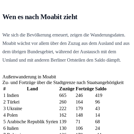
Wen es nach Moabit zieht
Wie sich die Bevölkerung erneuert, zeigen die Wanderungsdaten.
Moabit wächst vor allem über den Zuzug aus dem Ausland und aus
dem übrigen Bundesgebiet, während der Austausch mit dem
Umland und mit anderen Berliner Ortsteilen den Saldo dämpft.
Außenwanderung in Moabit
Zu- und Fortzüge über die Stadtgrenze nach Staatsangehörigkeit
#
Land
Zuzüge
Fortzüge
Saldo
1
Indien
665
246
419
2
Türkei
260
164
96
3
Ukraine
222
179
43
4
Polen
162
148
14
5
Arabische Republik Syrien
139
71
68
6
Italien
130
106
24