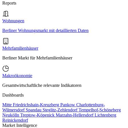
Reports
Wohnungen
Berliner Wohnungsmarkt mit detaillierten Daten
Mehrfamilienhäuser
Berliner Markt für Mehrfamilienhäuser
Makroökonomie
Gesamtwirtschaftliche relevante Indikatoren
Dashboards
Mitte
Friedrichshain-Kreuzberg
Pankow
Charlottenburg-
Wilmersdorf
Spandau
Steglitz-Zehlendorf
Tempelhof-Schöneberg
Neukölln
Treptow-Köpenick
Marzahn-Hellersdorf
Lichtenberg
Reinickendorf
Market Intelligence