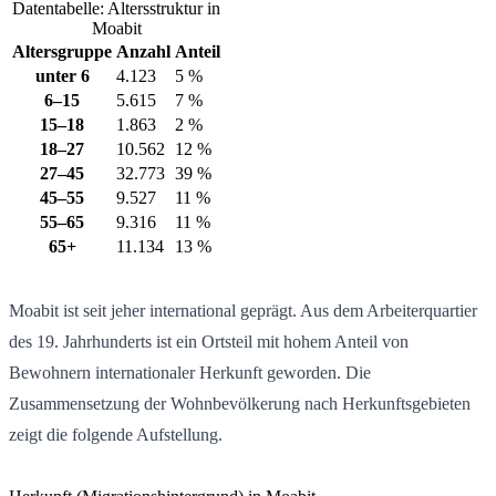
Datentabelle: Altersstruktur in
Moabit
Altersgruppe
Anzahl
Anteil
unter 6
4.123
5 %
6–15
5.615
7 %
15–18
1.863
2 %
18–27
10.562
12 %
27–45
32.773
39 %
45–55
9.527
11 %
55–65
9.316
11 %
65+
11.134
13 %
Moabit ist seit jeher international geprägt. Aus dem Arbeiterquartier
des 19. Jahrhunderts ist ein Ortsteil mit hohem Anteil von
Bewohnern internationaler Herkunft geworden. Die
Zusammensetzung der Wohnbevölkerung nach Herkunftsgebieten
zeigt die folgende Aufstellung.