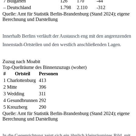
7
Bulgarien
126
170
-44
–
Deutschland
1.798
2.110
-312
Quelle: Amt für Statistik Berlin-Brandenburg (Stand 2024); eigene
Berechnung und Darstellung
Innerhalb Berlins verläuft der Austausch eng mit den angrenzenden
Innenstadt-Ortsteilen und den westlich anschließenden Lagen.
Zuzug nach Moabit
Top-Quellräume des Binnenzuzugs (woher)
#
Ortsteil
Personen
1
Charlottenburg
413
2
Mitte
396
3
Wedding
311
4
Gesundbrunnen
292
5
Kreuzberg
290
Quelle: Amt für Statistik Berlin-Brandenburg (Stand 2024); eigene
Berechnung und Darstellung
In die Gegenrichtung zeigt sich ein ähnlich kleinräumiges Bild, mit