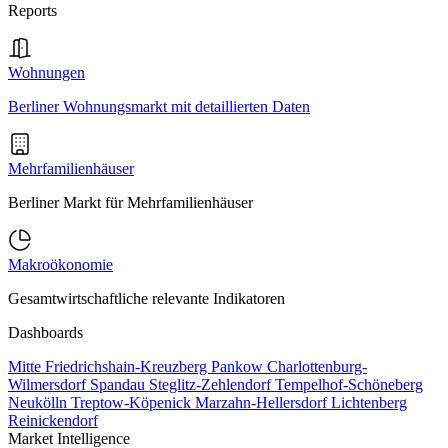
Reports
Wohnungen
Berliner Wohnungsmarkt mit detaillierten Daten
Mehrfamilienhäuser
Berliner Markt für Mehrfamilienhäuser
Makroökonomie
Gesamtwirtschaftliche relevante Indikatoren
Dashboards
Mitte
Friedrichshain-Kreuzberg
Pankow
Charlottenburg-
Wilmersdorf
Spandau
Steglitz-Zehlendorf
Tempelhof-Schöneberg
Neukölln
Treptow-Köpenick
Marzahn-Hellersdorf
Lichtenberg
Reinickendorf
Market Intelligence