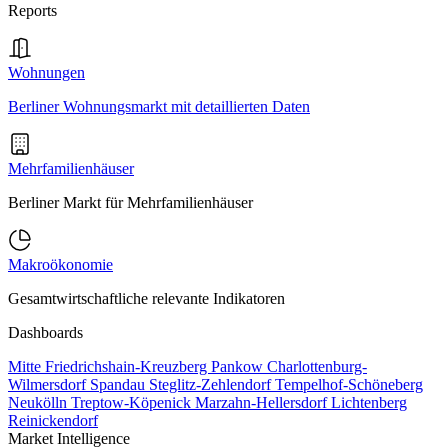
Reports
Wohnungen
Berliner Wohnungsmarkt mit detaillierten Daten
Mehrfamilienhäuser
Berliner Markt für Mehrfamilienhäuser
Makroökonomie
Gesamtwirtschaftliche relevante Indikatoren
Dashboards
Mitte
Friedrichshain-Kreuzberg
Pankow
Charlottenburg-
Wilmersdorf
Spandau
Steglitz-Zehlendorf
Tempelhof-Schöneberg
Neukölln
Treptow-Köpenick
Marzahn-Hellersdorf
Lichtenberg
Reinickendorf
Market Intelligence