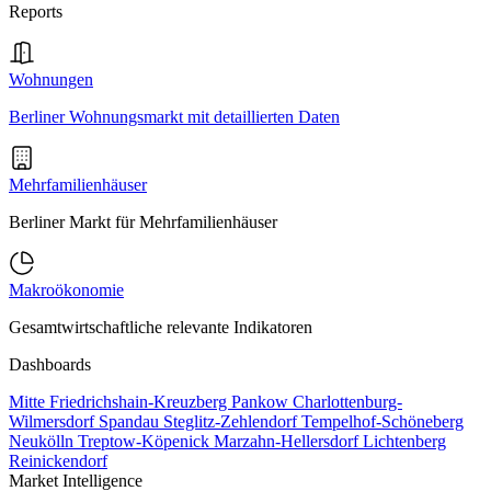
Reports
Wohnungen
Berliner Wohnungsmarkt mit detaillierten Daten
Mehrfamilienhäuser
Berliner Markt für Mehrfamilienhäuser
Makroökonomie
Gesamtwirtschaftliche relevante Indikatoren
Dashboards
Mitte
Friedrichshain-Kreuzberg
Pankow
Charlottenburg-
Wilmersdorf
Spandau
Steglitz-Zehlendorf
Tempelhof-Schöneberg
Neukölln
Treptow-Köpenick
Marzahn-Hellersdorf
Lichtenberg
Reinickendorf
Market Intelligence