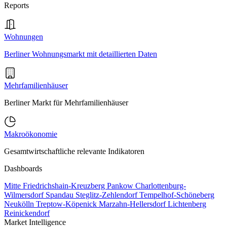
Reports
Wohnungen
Berliner Wohnungsmarkt mit detaillierten Daten
Mehrfamilienhäuser
Berliner Markt für Mehrfamilienhäuser
Makroökonomie
Gesamtwirtschaftliche relevante Indikatoren
Dashboards
Mitte
Friedrichshain-Kreuzberg
Pankow
Charlottenburg-
Wilmersdorf
Spandau
Steglitz-Zehlendorf
Tempelhof-Schöneberg
Neukölln
Treptow-Köpenick
Marzahn-Hellersdorf
Lichtenberg
Reinickendorf
Market Intelligence