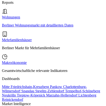
Reports
Wohnungen
Berliner Wohnungsmarkt mit detaillierten Daten
Mehrfamilienhäuser
Berliner Markt für Mehrfamilienhäuser
Makroökonomie
Gesamtwirtschaftliche relevante Indikatoren
Dashboards
Mitte
Friedrichshain-Kreuzberg
Pankow
Charlottenburg-
Wilmersdorf
Spandau
Steglitz-Zehlendorf
Tempelhof-Schöneberg
Neukölln
Treptow-Köpenick
Marzahn-Hellersdorf
Lichtenberg
Reinickendorf
Market Intelligence