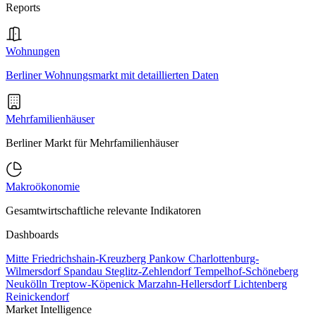
Reports
Wohnungen
Berliner Wohnungsmarkt mit detaillierten Daten
Mehrfamilienhäuser
Berliner Markt für Mehrfamilienhäuser
Makroökonomie
Gesamtwirtschaftliche relevante Indikatoren
Dashboards
Mitte
Friedrichshain-Kreuzberg
Pankow
Charlottenburg-
Wilmersdorf
Spandau
Steglitz-Zehlendorf
Tempelhof-Schöneberg
Neukölln
Treptow-Köpenick
Marzahn-Hellersdorf
Lichtenberg
Reinickendorf
Market Intelligence