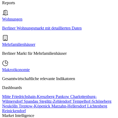
Reports
Wohnungen
Berliner Wohnungsmarkt mit detaillierten Daten
Mehrfamilienhäuser
Berliner Markt für Mehrfamilienhäuser
Makroökonomie
Gesamtwirtschaftliche relevante Indikatoren
Dashboards
Mitte
Friedrichshain-Kreuzberg
Pankow
Charlottenburg-
Wilmersdorf
Spandau
Steglitz-Zehlendorf
Tempelhof-Schöneberg
Neukölln
Treptow-Köpenick
Marzahn-Hellersdorf
Lichtenberg
Reinickendorf
Market Intelligence