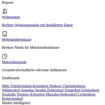
Reports
Wohnungen
Berliner Wohnungsmarkt mit detaillierten Daten
Mehrfamilienhäuser
Berliner Markt für Mehrfamilienhäuser
Makroökonomie
Gesamtwirtschaftliche relevante Indikatoren
Dashboards
Mitte
Friedrichshain-Kreuzberg
Pankow
Charlottenburg-
Wilmersdorf
Spandau
Steglitz-Zehlendorf
Tempelhof-Schöneberg
Neukölln
Treptow-Köpenick
Marzahn-Hellersdorf
Lichtenberg
Reinickendorf
Market Intelligence