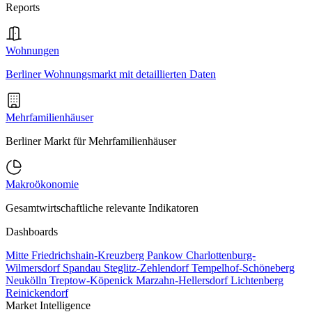
Reports
Wohnungen
Berliner Wohnungsmarkt mit detaillierten Daten
Mehrfamilienhäuser
Berliner Markt für Mehrfamilienhäuser
Makroökonomie
Gesamtwirtschaftliche relevante Indikatoren
Dashboards
Mitte
Friedrichshain-Kreuzberg
Pankow
Charlottenburg-
Wilmersdorf
Spandau
Steglitz-Zehlendorf
Tempelhof-Schöneberg
Neukölln
Treptow-Köpenick
Marzahn-Hellersdorf
Lichtenberg
Reinickendorf
Market Intelligence