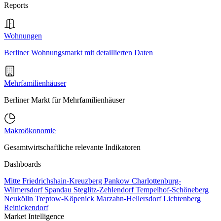
Reports
Wohnungen
Berliner Wohnungsmarkt mit detaillierten Daten
Mehrfamilienhäuser
Berliner Markt für Mehrfamilienhäuser
Makroökonomie
Gesamtwirtschaftliche relevante Indikatoren
Dashboards
Mitte
Friedrichshain-Kreuzberg
Pankow
Charlottenburg-
Wilmersdorf
Spandau
Steglitz-Zehlendorf
Tempelhof-Schöneberg
Neukölln
Treptow-Köpenick
Marzahn-Hellersdorf
Lichtenberg
Reinickendorf
Market Intelligence