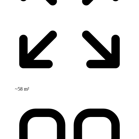
~
58 m²