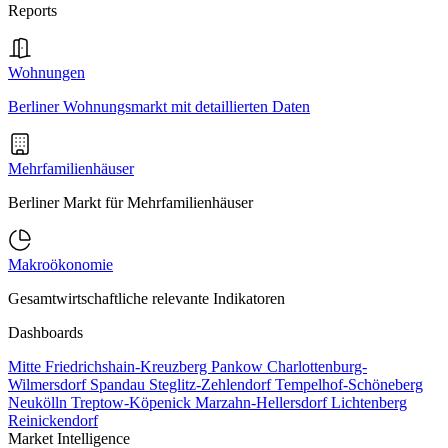
Reports
Wohnungen
Berliner Wohnungsmarkt mit detaillierten Daten
Mehrfamilienhäuser
Berliner Markt für Mehrfamilienhäuser
Makroökonomie
Gesamtwirtschaftliche relevante Indikatoren
Dashboards
Mitte
Friedrichshain-Kreuzberg
Pankow
Charlottenburg-
Wilmersdorf
Spandau
Steglitz-Zehlendorf
Tempelhof-Schöneberg
Neukölln
Treptow-Köpenick
Marzahn-Hellersdorf
Lichtenberg
Reinickendorf
Market Intelligence