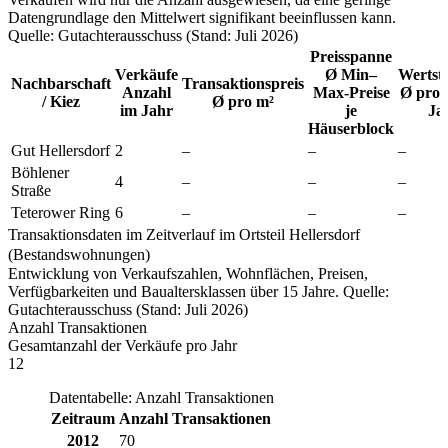
Datengrundlage den Mittelwert signifikant beeinflussen kann.
Quelle: Gutachterausschuss (Stand: Juli 2026)
Preisspanne
Verkäufe
Ø Min–
Wertst
Nachbarschaft
Transaktionspreis
Anzahl
Max-Preise
Ø pro 
/ Kiez
Ø pro m²
im Jahr
je
Ja
Häuserblock
Gut Hellersdorf
2
–
–
–
Böhlener
4
–
–
–
Straße
Teterower Ring
6
–
–
–
Transaktionsdaten im Zeitverlauf im Ortsteil Hellersdorf
(Bestandswohnungen)
Entwicklung von Verkaufszahlen, Wohnflächen, Preisen,
Verfügbarkeiten und Baualtersklassen über 15 Jahre. Quelle:
Gutachterausschuss (Stand: Juli 2026)
Anzahl Transaktionen
Gesamtanzahl der Verkäufe pro Jahr
12
Datentabelle: Anzahl Transaktionen
Zeitraum
Anzahl Transaktionen
2012
70