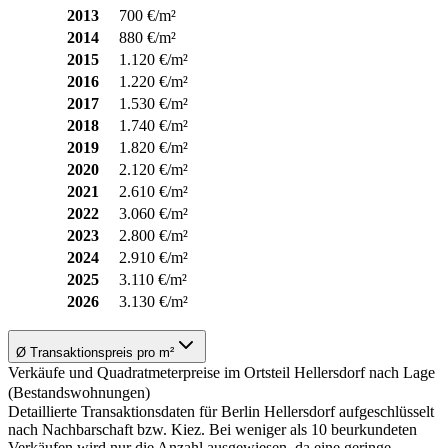
2013
700 €/m²
2014
880 €/m²
2015
1.120 €/m²
2016
1.220 €/m²
2017
1.530 €/m²
2018
1.740 €/m²
2019
1.820 €/m²
2020
2.120 €/m²
2021
2.610 €/m²
2022
3.060 €/m²
2023
2.800 €/m²
2024
2.910 €/m²
2025
3.110 €/m²
2026
3.130 €/m²
Ø Transaktionspreis pro m²
Verkäufe und Quadratmeterpreise im Ortsteil Hellersdorf nach Lage
(Bestandswohnungen)
Detaillierte Transaktionsdaten für Berlin Hellersdorf aufgeschlüsselt
nach Nachbarschaft bzw. Kiez. Bei weniger als 10 beurkundeten
Verkäufen wird nur die Anzahl ausgewiesen, da eine geringe