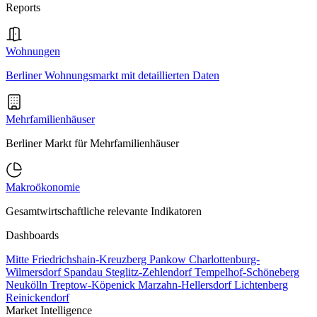
Reports
Wohnungen
Berliner Wohnungsmarkt mit detaillierten Daten
Mehrfamilienhäuser
Berliner Markt für Mehrfamilienhäuser
Makroökonomie
Gesamtwirtschaftliche relevante Indikatoren
Dashboards
Mitte
Friedrichshain-Kreuzberg
Pankow
Charlottenburg-
Wilmersdorf
Spandau
Steglitz-Zehlendorf
Tempelhof-Schöneberg
Neukölln
Treptow-Köpenick
Marzahn-Hellersdorf
Lichtenberg
Reinickendorf
Market Intelligence