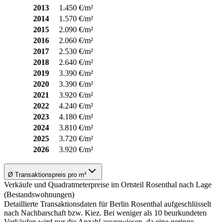
2013
1.450 €/m²
2014
1.570 €/m²
2015
2.090 €/m²
2016
2.060 €/m²
2017
2.530 €/m²
2018
2.640 €/m²
2019
3.390 €/m²
2020
3.390 €/m²
2021
3.920 €/m²
2022
4.240 €/m²
2023
4.180 €/m²
2024
3.810 €/m²
2025
3.720 €/m²
2026
3.920 €/m²
Ø Transaktionspreis pro m²
Verkäufe und Quadratmeterpreise im Ortsteil Rosenthal nach Lage
(Bestandswohnungen)
Detaillierte Transaktionsdaten für Berlin Rosenthal aufgeschlüsselt
nach Nachbarschaft bzw. Kiez. Bei weniger als 10 beurkundeten
Verkäufen wird nur die Anzahl ausgewiesen, da eine geringe