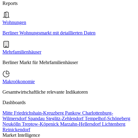
Reports
Wohnungen
Berliner Wohnungsmarkt mit detaillierten Daten
Mehrfamilienhäuser
Berliner Markt für Mehrfamilienhäuser
Makroökonomie
Gesamtwirtschaftliche relevante Indikatoren
Dashboards
Mitte
Friedrichshain-Kreuzberg
Pankow
Charlottenburg-
Wilmersdorf
Spandau
Steglitz-Zehlendorf
Tempelhof-Schöneberg
Neukölln
Treptow-Köpenick
Marzahn-Hellersdorf
Lichtenberg
Reinickendorf
Market Intelligence