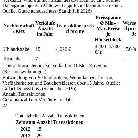
Datengrundlage den Mittelwert signifikant beeinflussen kann.
Quelle: Gutachterausschuss (Stand: Juli 2026)
Preisspanne
Verkäufe
Ø Min–
Wertst
Nachbarschaft
Transaktionspreis
Anzahl
Max-Preise
Ø pro 
/ Kiez
Ø pro m²
im Jahr
je
Ja
Häuserblock
3.490
–
4.730
Uhlandstraße
15
4.020 €
+
7,0
%
€/m²
Rosenthal
7
–
–
–
Transaktionsdaten im Zeitverlauf im Ortsteil Rosenthal
(Bestandswohnungen)
Entwicklung von Verkaufszahlen, Wohnflächen, Preisen,
Verfügbarkeiten und Baualtersklassen über 15 Jahre. Quelle:
Gutachterausschuss (Stand: Juli 2026)
Anzahl Transaktionen
Gesamtanzahl der Verkäufe pro Jahr
22
Datentabelle: Anzahl Transaktionen
Zeitraum
Anzahl Transaktionen
2012
15
2013
29