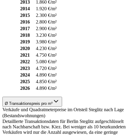
2013
1.860 €/m²
2014
1.920 €/m²
2015
2.300 €/m²
2016
2.800 €/m²
2017
2.900 €/m²
2018
3.230 €/m²
2019
3.980 €/m²
2020
4.230 €/m²
2021
4.750 €/m²
2022
5.080 €/m²
2023
4.720 €/m²
2024
4.890 €/m²
2025
4.850 €/m²
2026
4.890 €/m²
Ø Transaktionspreis pro m²
Verkäufe und Quadratmeterpreise im Ortsteil Steglitz nach Lage
(Bestandswohnungen)
Detaillierte Transaktionsdaten für Berlin Steglitz aufgeschlüsselt
nach Nachbarschaft bzw. Kiez. Bei weniger als 10 beurkundeten
Verkäufen wird nur die Anzahl ausgewiesen, da eine geringe