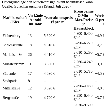
Datengrundlage den Mittelwert signifikant beeinflussen kann.
Quelle: Gutachterausschuss (Stand: Juli 2026)
Preisspanne
Verkäufe
Ø Min–
Wertst
Nachbarschaft
Transaktionspreis
Anzahl
Max-Preise
Ø pro 
/ Kiez
Ø pro m²
im Jahr
je
Ja
Häuserblock
4.800
–
6.400
Fichtenberg
13
5.620 €
+
4,9
%
€/m²
3.490
–
6.270
Schlossstraße
18
4.310 €
+
4,7
%
€/m²
2.010
–
5.290
Markelstraße
26
4.410 €
+
5,7
%
€/m²
2.260
–
4.240
Munsterdamm
11
3.560 €
+
3,9
%
€/m²
3.610
–
5.780
Südende
17
4.630 €
+
4,5
%
€/m²
Stadtpark
8
–
–
–
2.490
–
4.480
Mittelstraße
12
3.820 €
+
4,0
%
€/m²
3.250
–
6.440
Bergstraße
19
4.720 €
+
3,7
%
€/m²
3.070
–
9.500