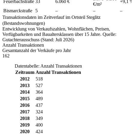
Feuerbachstraße
33
6.060 €
+
9,1
%
€/m²
Bismarckstraße
5
–
–
–
Transaktionsdaten im Zeitverlauf im Ortsteil Steglitz
(Bestandswohnungen)
Entwicklung von Verkaufszahlen, Wohnflächen, Preisen,
Verfügbarkeiten und Baualtersklassen über 15 Jahre. Quelle:
Gutachterausschuss (Stand: Juli 2026)
Anzahl Transaktionen
Gesamtanzahl der Verkäufe pro Jahr
162
Datentabelle: Anzahl Transaktionen
Zeitraum
Anzahl Transaktionen
2012
518
2013
527
2014
364
2015
489
2016
437
2017
324
2018
349
2019
400
2020
424