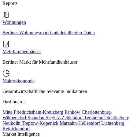
Reports
Wohnungen
Berliner Wohnungsmarkt mit detaillierten Daten
Mehrfamilienhäuser
Berliner Markt für Mehrfamilienhäuser
Makroökonomie
Gesamtwirtschaftliche relevante Indikatoren
Dashboards
Mitte
Friedrichshain-Kreuzberg
Pankow
Charlottenburg-
Wilmersdorf
Spandau
Steglitz-Zehlendorf
Tempelhof-Schöneberg
Neukölln
Treptow-Köpenick
Marzahn-Hellersdorf
Lichtenberg
Reinickendorf
Market Intelligence