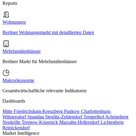
Reports
Wohnungen
Berliner Wohnungsmarkt mit detaillierten Daten
Mehrfamilienhäuser
Berliner Markt für Mehrfamilienhäuser
Makroökonomie
Gesamtwirtschaftliche relevante Indikatoren
Dashboards
Mitte
Friedrichshain-Kreuzberg
Pankow
Charlottenburg-
Wilmersdorf
Spandau
Steglitz-Zehlendorf
Tempelhof-Schöneberg
Neukölln
Treptow-Köpenick
Marzahn-Hellersdorf
Lichtenberg
Reinickendorf
Market Intelligence