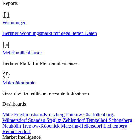
Reports
Wohnungen
Berliner Wohnungsmarkt mit detaillierten Daten
Mehrfamilienhäuser
Berliner Markt für Mehrfamilienhäuser
Makroökonomie
Gesamtwirtschaftliche relevante Indikatoren
Dashboards
Mitte
Friedrichshain-Kreuzberg
Pankow
Charlottenburg-
Wilmersdorf
Spandau
Steglitz-Zehlendorf
Tempelhof-Schöneberg
Neukölln
Treptow-Köpenick
Marzahn-Hellersdorf
Lichtenberg
Reinickendorf
Market Intelligence