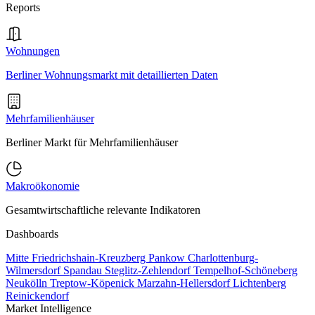
Reports
Wohnungen
Berliner Wohnungsmarkt mit detaillierten Daten
Mehrfamilienhäuser
Berliner Markt für Mehrfamilienhäuser
Makroökonomie
Gesamtwirtschaftliche relevante Indikatoren
Dashboards
Mitte
Friedrichshain-Kreuzberg
Pankow
Charlottenburg-
Wilmersdorf
Spandau
Steglitz-Zehlendorf
Tempelhof-Schöneberg
Neukölln
Treptow-Köpenick
Marzahn-Hellersdorf
Lichtenberg
Reinickendorf
Market Intelligence