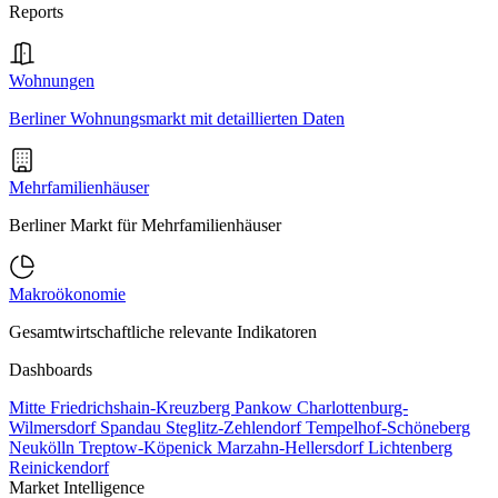
Reports
Wohnungen
Berliner Wohnungsmarkt mit detaillierten Daten
Mehrfamilienhäuser
Berliner Markt für Mehrfamilienhäuser
Makroökonomie
Gesamtwirtschaftliche relevante Indikatoren
Dashboards
Mitte
Friedrichshain-Kreuzberg
Pankow
Charlottenburg-
Wilmersdorf
Spandau
Steglitz-Zehlendorf
Tempelhof-Schöneberg
Neukölln
Treptow-Köpenick
Marzahn-Hellersdorf
Lichtenberg
Reinickendorf
Market Intelligence