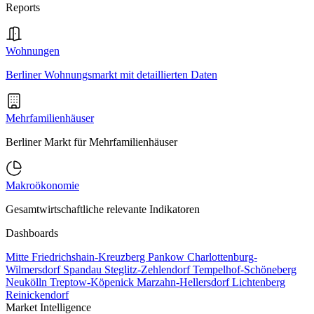
Reports
Wohnungen
Berliner Wohnungsmarkt mit detaillierten Daten
Mehrfamilienhäuser
Berliner Markt für Mehrfamilienhäuser
Makroökonomie
Gesamtwirtschaftliche relevante Indikatoren
Dashboards
Mitte
Friedrichshain-Kreuzberg
Pankow
Charlottenburg-
Wilmersdorf
Spandau
Steglitz-Zehlendorf
Tempelhof-Schöneberg
Neukölln
Treptow-Köpenick
Marzahn-Hellersdorf
Lichtenberg
Reinickendorf
Market Intelligence