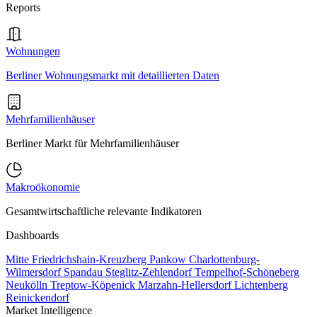
Reports
Wohnungen
Berliner Wohnungsmarkt mit detaillierten Daten
Mehrfamilienhäuser
Berliner Markt für Mehrfamilienhäuser
Makroökonomie
Gesamtwirtschaftliche relevante Indikatoren
Dashboards
Mitte
Friedrichshain-Kreuzberg
Pankow
Charlottenburg-
Wilmersdorf
Spandau
Steglitz-Zehlendorf
Tempelhof-Schöneberg
Neukölln
Treptow-Köpenick
Marzahn-Hellersdorf
Lichtenberg
Reinickendorf
Market Intelligence