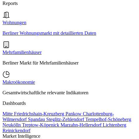
Reports
Wohnungen
Berliner Wohnungsmarkt mit detaillierten Daten
Mehrfamilienhäuser
Berliner Markt für Mehrfamilienhäuser
Makroökonomie
Gesamtwirtschaftliche relevante Indikatoren
Dashboards
Mitte
Friedrichshain-Kreuzberg
Pankow
Charlottenburg-
Wilmersdorf
Spandau
Steglitz-Zehlendorf
Tempelhof-Schöneberg
Neukölln
Treptow-Köpenick
Marzahn-Hellersdorf
Lichtenberg
Reinickendorf
Market Intelligence