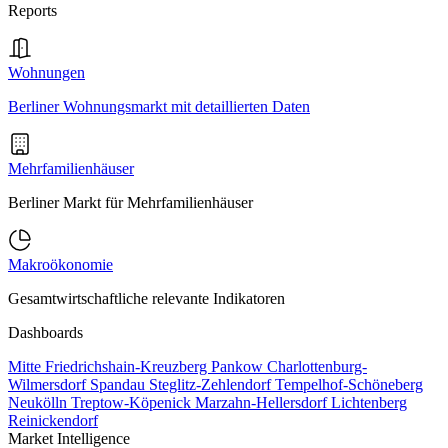
Reports
Wohnungen
Berliner Wohnungsmarkt mit detaillierten Daten
Mehrfamilienhäuser
Berliner Markt für Mehrfamilienhäuser
Makroökonomie
Gesamtwirtschaftliche relevante Indikatoren
Dashboards
Mitte
Friedrichshain-Kreuzberg
Pankow
Charlottenburg-
Wilmersdorf
Spandau
Steglitz-Zehlendorf
Tempelhof-Schöneberg
Neukölln
Treptow-Köpenick
Marzahn-Hellersdorf
Lichtenberg
Reinickendorf
Market Intelligence