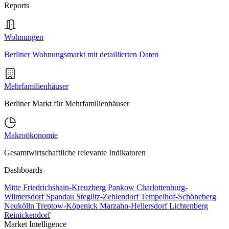
Reports
Wohnungen
Berliner Wohnungsmarkt mit detaillierten Daten
Mehrfamilienhäuser
Berliner Markt für Mehrfamilienhäuser
Makroökonomie
Gesamtwirtschaftliche relevante Indikatoren
Dashboards
Mitte
Friedrichshain-Kreuzberg
Pankow
Charlottenburg-
Wilmersdorf
Spandau
Steglitz-Zehlendorf
Tempelhof-Schöneberg
Neukölln
Treptow-Köpenick
Marzahn-Hellersdorf
Lichtenberg
Reinickendorf
Market Intelligence