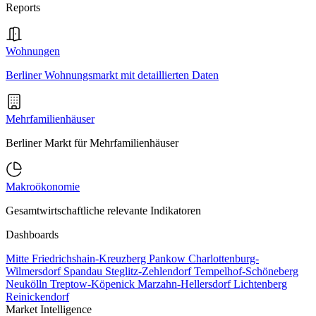
Reports
Wohnungen
Berliner Wohnungsmarkt mit detaillierten Daten
Mehrfamilienhäuser
Berliner Markt für Mehrfamilienhäuser
Makroökonomie
Gesamtwirtschaftliche relevante Indikatoren
Dashboards
Mitte
Friedrichshain-Kreuzberg
Pankow
Charlottenburg-
Wilmersdorf
Spandau
Steglitz-Zehlendorf
Tempelhof-Schöneberg
Neukölln
Treptow-Köpenick
Marzahn-Hellersdorf
Lichtenberg
Reinickendorf
Market Intelligence