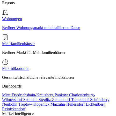
Reports
Wohnungen
Berliner Wohnungsmarkt mit detaillierten Daten
Mehrfamilienhäuser
Berliner Markt für Mehrfamilienhäuser
Makroökonomie
Gesamtwirtschaftliche relevante Indikatoren
Dashboards
Mitte
Friedrichshain-Kreuzberg
Pankow
Charlottenburg-
Wilmersdorf
Spandau
Steglitz-Zehlendorf
Tempelhof-Schöneberg
Neukölln
Treptow-Köpenick
Marzahn-Hellersdorf
Lichtenberg
Reinickendorf
Market Intelligence