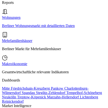
Reports
Wohnungen
Berliner Wohnungsmarkt mit detaillierten Daten
Mehrfamilienhäuser
Berliner Markt für Mehrfamilienhäuser
Makroökonomie
Gesamtwirtschaftliche relevante Indikatoren
Dashboards
Mitte
Friedrichshain-Kreuzberg
Pankow
Charlottenburg-
Wilmersdorf
Spandau
Steglitz-Zehlendorf
Tempelhof-Schöneberg
Neukölln
Treptow-Köpenick
Marzahn-Hellersdorf
Lichtenberg
Reinickendorf
Market Intelligence