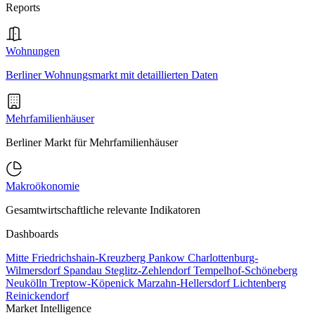
Reports
Wohnungen
Berliner Wohnungsmarkt mit detaillierten Daten
Mehrfamilienhäuser
Berliner Markt für Mehrfamilienhäuser
Makroökonomie
Gesamtwirtschaftliche relevante Indikatoren
Dashboards
Mitte
Friedrichshain-Kreuzberg
Pankow
Charlottenburg-
Wilmersdorf
Spandau
Steglitz-Zehlendorf
Tempelhof-Schöneberg
Neukölln
Treptow-Köpenick
Marzahn-Hellersdorf
Lichtenberg
Reinickendorf
Market Intelligence