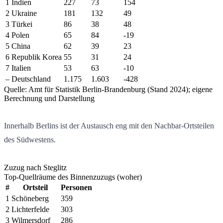
1
Indien
227
73
154
2
Ukraine
181
132
49
3
Türkei
86
38
48
4
Polen
65
84
-19
5
China
62
39
23
6
Republik Korea
55
31
24
7
Italien
53
63
-10
–
Deutschland
1.175
1.603
-428
Quelle: Amt für Statistik Berlin-Brandenburg (Stand 2024); eigene
Berechnung und Darstellung
Innerhalb Berlins ist der Austausch eng mit den Nachbar-Ortsteilen
des Südwestens.
Zuzug nach Steglitz
Top-Quellräume des Binnenzuzugs (woher)
#
Ortsteil
Personen
1
Schöneberg
359
2
Lichterfelde
303
3
Wilmersdorf
286