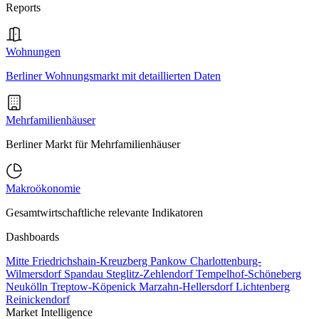
Reports
Wohnungen
Berliner Wohnungsmarkt mit detaillierten Daten
Mehrfamilienhäuser
Berliner Markt für Mehrfamilienhäuser
Makroökonomie
Gesamtwirtschaftliche relevante Indikatoren
Dashboards
Mitte
Friedrichshain-Kreuzberg
Pankow
Charlottenburg-
Wilmersdorf
Spandau
Steglitz-Zehlendorf
Tempelhof-Schöneberg
Neukölln
Treptow-Köpenick
Marzahn-Hellersdorf
Lichtenberg
Reinickendorf
Market Intelligence