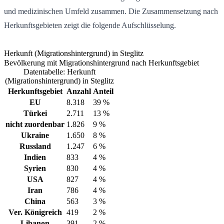
und medizinischen Umfeld zusammen. Die Zusammensetzung nach
Herkunftsgebieten zeigt die folgende Aufschlüsselung.
Herkunft (Migrationshintergrund) in Steglitz
Bevölkerung mit Migrationshintergrund nach Herkunftsgebiet
Datentabelle: Herkunft
(Migrationshintergrund) in Steglitz
Herkunftsgebiet
Anzahl
Anteil
EU
8.318
39 %
Türkei
2.711
13 %
nicht zuordenbar
1.826
9 %
Ukraine
1.650
8 %
Russland
1.247
6 %
Indien
833
4 %
Syrien
830
4 %
USA
827
4 %
Iran
786
4 %
China
563
3 %
Ver. Königreich
419
2 %
Libanon
391
2 %