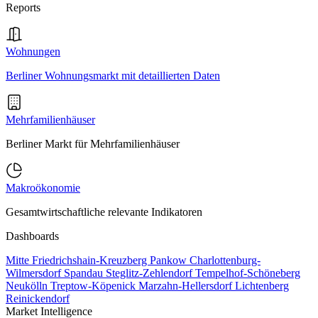
Reports
Wohnungen
Berliner Wohnungsmarkt mit detaillierten Daten
Mehrfamilienhäuser
Berliner Markt für Mehrfamilienhäuser
Makroökonomie
Gesamtwirtschaftliche relevante Indikatoren
Dashboards
Mitte
Friedrichshain-Kreuzberg
Pankow
Charlottenburg-
Wilmersdorf
Spandau
Steglitz-Zehlendorf
Tempelhof-Schöneberg
Neukölln
Treptow-Köpenick
Marzahn-Hellersdorf
Lichtenberg
Reinickendorf
Market Intelligence