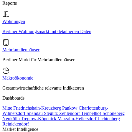
Reports
Wohnungen
Berliner Wohnungsmarkt mit detaillierten Daten
Mehrfamilienhäuser
Berliner Markt für Mehrfamilienhäuser
Makroökonomie
Gesamtwirtschaftliche relevante Indikatoren
Dashboards
Mitte
Friedrichshain-Kreuzberg
Pankow
Charlottenburg-
Wilmersdorf
Spandau
Steglitz-Zehlendorf
Tempelhof-Schöneberg
Neukölln
Treptow-Köpenick
Marzahn-Hellersdorf
Lichtenberg
Reinickendorf
Market Intelligence