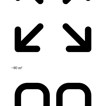
~
80 m²