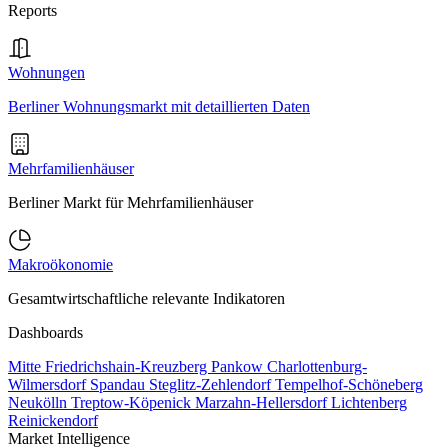
Reports
Wohnungen
Berliner Wohnungsmarkt mit detaillierten Daten
Mehrfamilienhäuser
Berliner Markt für Mehrfamilienhäuser
Makroökonomie
Gesamtwirtschaftliche relevante Indikatoren
Dashboards
Mitte
Friedrichshain-Kreuzberg
Pankow
Charlottenburg-
Wilmersdorf
Spandau
Steglitz-Zehlendorf
Tempelhof-Schöneberg
Neukölln
Treptow-Köpenick
Marzahn-Hellersdorf
Lichtenberg
Reinickendorf
Market Intelligence