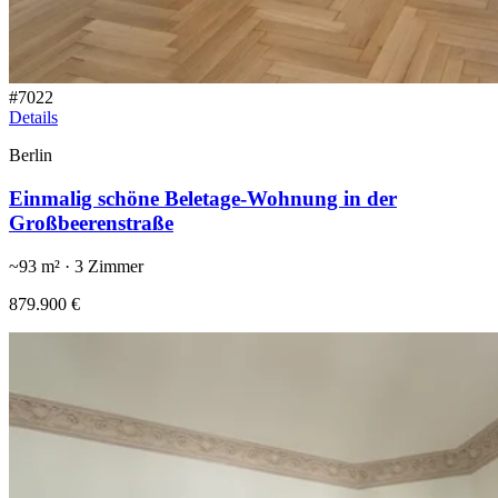
#
7022
Details
Berlin
Einmalig schöne Beletage-Wohnung in der
Großbeerenstraße
~
93
m² ·
3
Zimmer
879.900 €