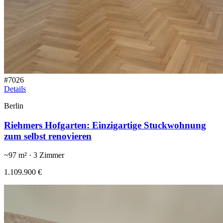
#
7026
Details
Berlin
Riehmers Hofgarten: Einzigartige Stuckwohnung
zum selbst renovieren
~
97
m² ·
3
Zimmer
1.109.900 €