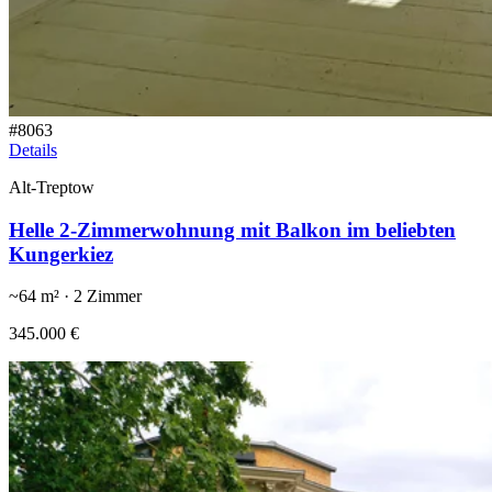
#
8063
Details
Alt-Treptow
Helle 2-Zimmerwohnung mit Balkon im beliebten
Kungerkiez
~
64
m² ·
2
Zimmer
345.000 €