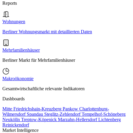
Reports
Wohnungen
Berliner Wohnungsmarkt mit detaillierten Daten
Mehrfamilienhäuser
Berliner Markt für Mehrfamilienhäuser
Makroökonomie
Gesamtwirtschaftliche relevante Indikatoren
Dashboards
Mitte
Friedrichshain-Kreuzberg
Pankow
Charlottenburg-
Wilmersdorf
Spandau
Steglitz-Zehlendorf
Tempelhof-Schöneberg
Neukölln
Treptow-Köpenick
Marzahn-Hellersdorf
Lichtenberg
Reinickendorf
Market Intelligence