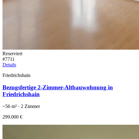
Reserviert
#
7711
Details
Friedrichshain
Bezugsfertige 2-Zimmer-Altbauwohnung in
Friedrichshain
~
56
m² ·
2
Zimmer
299.000 €