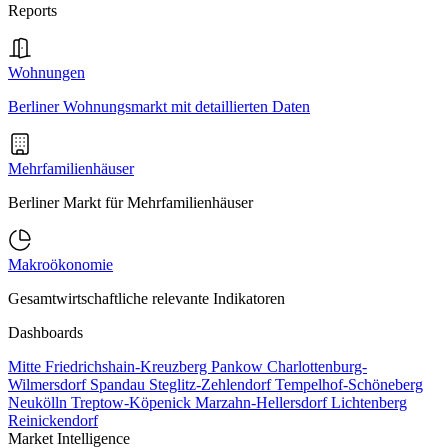
Reports
Wohnungen
Berliner Wohnungsmarkt mit detaillierten Daten
Mehrfamilienhäuser
Berliner Markt für Mehrfamilienhäuser
Makroökonomie
Gesamtwirtschaftliche relevante Indikatoren
Dashboards
Mitte
Friedrichshain-Kreuzberg
Pankow
Charlottenburg-
Wilmersdorf
Spandau
Steglitz-Zehlendorf
Tempelhof-Schöneberg
Neukölln
Treptow-Köpenick
Marzahn-Hellersdorf
Lichtenberg
Reinickendorf
Market Intelligence