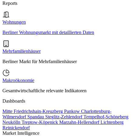
Reports
Wohnungen
Berliner Wohnungsmarkt mit detaillierten Daten
Mehrfamilienhäuser
Berliner Markt für Mehrfamilienhäuser
Makroökonomie
Gesamtwirtschaftliche relevante Indikatoren
Dashboards
Mitte
Friedrichshain-Kreuzberg
Pankow
Charlottenburg-
Wilmersdorf
Spandau
Steglitz-Zehlendorf
Tempelhof-Schöneberg
Neukölln
Treptow-Köpenick
Marzahn-Hellersdorf
Lichtenberg
Reinickendorf
Market Intelligence