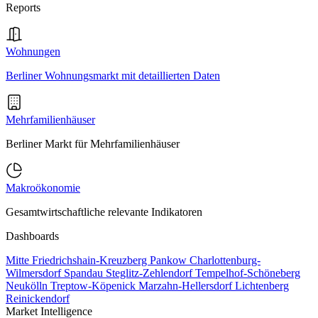
Reports
Wohnungen
Berliner Wohnungsmarkt mit detaillierten Daten
Mehrfamilienhäuser
Berliner Markt für Mehrfamilienhäuser
Makroökonomie
Gesamtwirtschaftliche relevante Indikatoren
Dashboards
Mitte
Friedrichshain-Kreuzberg
Pankow
Charlottenburg-
Wilmersdorf
Spandau
Steglitz-Zehlendorf
Tempelhof-Schöneberg
Neukölln
Treptow-Köpenick
Marzahn-Hellersdorf
Lichtenberg
Reinickendorf
Market Intelligence