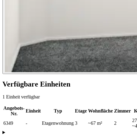
Verfügbare Einheiten
1 Einheit verfügbar
Angebots-
Einheit
Typ
Etage
Wohnfläche
Zimmer
K
Nr.
27
6349
-
Etagenwohnung
3
~
67 m²
2
~4