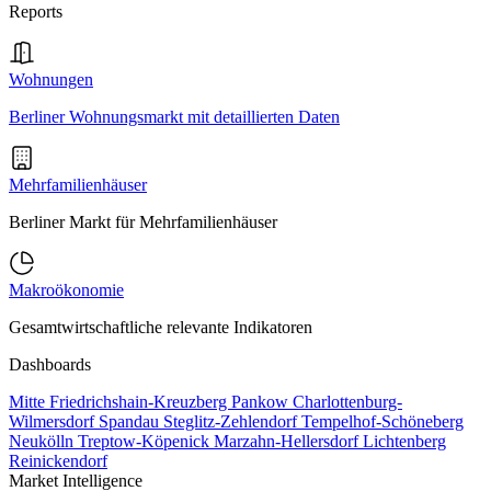
Reports
Wohnungen
Berliner Wohnungsmarkt mit detaillierten Daten
Mehrfamilienhäuser
Berliner Markt für Mehrfamilienhäuser
Makroökonomie
Gesamtwirtschaftliche relevante Indikatoren
Dashboards
Mitte
Friedrichshain-Kreuzberg
Pankow
Charlottenburg-
Wilmersdorf
Spandau
Steglitz-Zehlendorf
Tempelhof-Schöneberg
Neukölln
Treptow-Köpenick
Marzahn-Hellersdorf
Lichtenberg
Reinickendorf
Market Intelligence