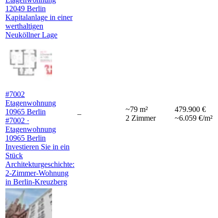
12049 Berlin
Kapitalanlage in einer
werthaltigen
Neuköllner Lage
#7002
Etagenwohnung
~
79
m²
479.900 €
10965 Berlin
–
2
Zimmer
~6.059 €/m²
#7002 ·
Etagenwohnung
10965 Berlin
Investieren Sie in ein
Stück
Architekturgeschichte:
2-Zimmer-Wohnung
in Berlin-Kreuzberg