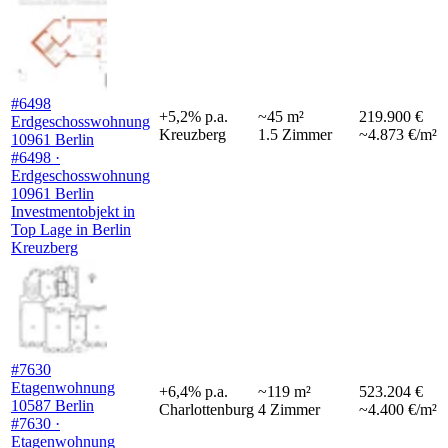
#6498
+
5,2
%
p.a.
~
45
m²
219.900 €
Erdgeschosswohnung
Kreuzberg
1.5
Zimmer
~4.873 €/m²
10961 Berlin
#6498 ·
Erdgeschosswohnung
10961 Berlin
Investmentobjekt in
Top Lage in Berlin
Kreuzberg
#7630
Etagenwohnung
+
6,4
%
p.a.
~
119
m²
523.204 €
10587 Berlin
Charlottenburg
4
Zimmer
~4.400 €/m²
#7630 ·
Etagenwohnung