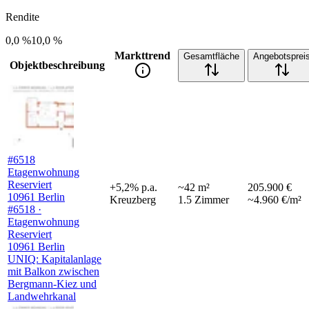
Rendite
0,0 %
10,0 %
Markttrend
Gesamtfläche
Angebotsprei
Objektbeschreibung
#6518
Etagenwohnung
Reserviert
+
5,2
%
p.a.
~
42
m²
205.900 €
10961 Berlin
Kreuzberg
1.5
Zimmer
~4.960 €/m²
#6518 ·
Etagenwohnung
Reserviert
10961 Berlin
UNIQ: Kapitalanlage
mit Balkon zwischen
Bergmann-Kiez und
Landwehrkanal