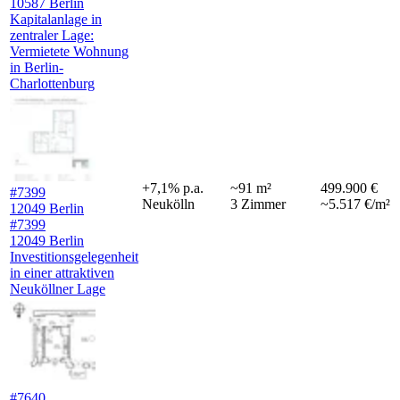
10587 Berlin
Kapitalanlage in
zentraler Lage:
Vermietete Wohnung
in Berlin-
Charlottenburg
+
7,1
%
p.a.
~
91
m²
499.900 €
#7399
Neukölln
3
Zimmer
~5.517 €/m²
12049 Berlin
#7399
12049 Berlin
Investitionsgelegenheit
in einer attraktiven
Neuköllner Lage
#7640