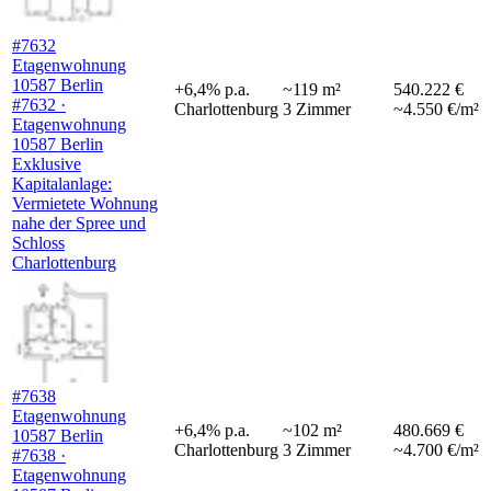
#7632
Etagenwohnung
10587 Berlin
+
6,4
%
p.a.
~
119
m²
540.222 €
#7632 ·
Charlottenburg
3
Zimmer
~4.550 €/m²
Etagenwohnung
10587 Berlin
Exklusive
Kapitalanlage:
Vermietete Wohnung
nahe der Spree und
Schloss
Charlottenburg
#7638
Etagenwohnung
+
6,4
%
p.a.
~
102
m²
480.669 €
10587 Berlin
Charlottenburg
3
Zimmer
~4.700 €/m²
#7638 ·
Etagenwohnung