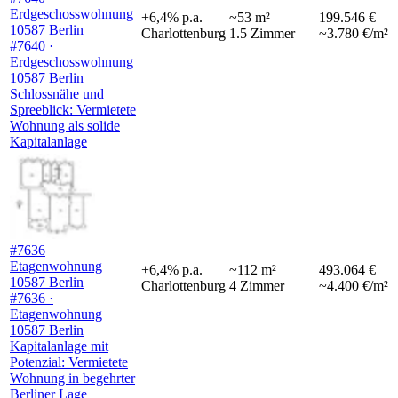
Erdgeschosswohnung
+
6,4
%
p.a.
~
53
m²
199.546 €
10587 Berlin
Charlottenburg
1.5
Zimmer
~3.780 €/m²
#7640 ·
Erdgeschosswohnung
10587 Berlin
Schlossnähe und
Spreeblick: Vermietete
Wohnung als solide
Kapitalanlage
#7636
Etagenwohnung
+
6,4
%
p.a.
~
112
m²
493.064 €
10587 Berlin
Charlottenburg
4
Zimmer
~4.400 €/m²
#7636 ·
Etagenwohnung
10587 Berlin
Kapitalanlage mit
Potenzial: Vermietete
Wohnung in begehrter
Berliner Lage