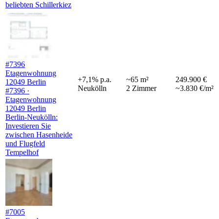
beliebten Schillerkiez
#7396
Etagenwohnung
+
7,1
%
p.a.
~
65
m²
249.900 €
12049 Berlin
Neukölln
2
Zimmer
~3.830 €/m²
#7396 ·
Etagenwohnung
12049 Berlin
Berlin-Neukölln:
Investieren Sie
zwischen Hasenheide
und Flugfeld
Tempelhof
#7005