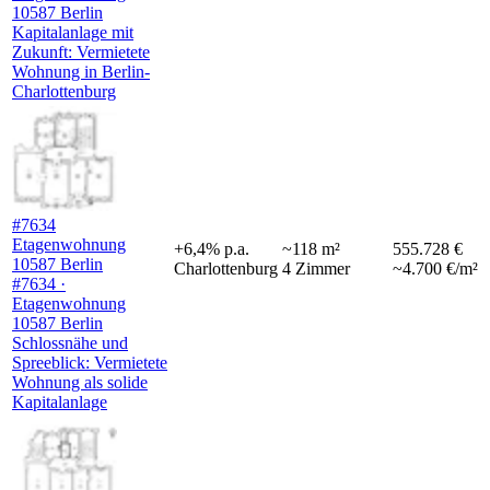
10587 Berlin
Kapitalanlage mit
Zukunft: Vermietete
Wohnung in Berlin-
Charlottenburg
#7634
Etagenwohnung
+
6,4
%
p.a.
~
118
m²
555.728 €
10587 Berlin
Charlottenburg
4
Zimmer
~4.700 €/m²
#7634 ·
Etagenwohnung
10587 Berlin
Schlossnähe und
Spreeblick: Vermietete
Wohnung als solide
Kapitalanlage