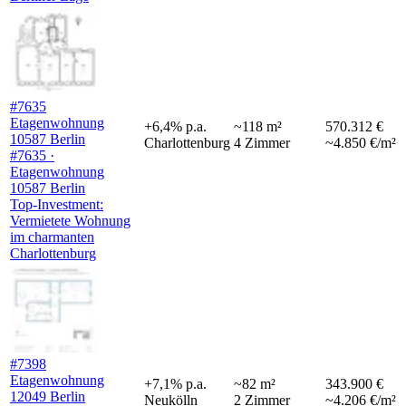
#7635
Etagenwohnung
+
6,4
%
p.a.
~
118
m²
570.312 €
10587 Berlin
Charlottenburg
4
Zimmer
~4.850 €/m²
#7635 ·
Etagenwohnung
10587 Berlin
Top-Investment:
Vermietete Wohnung
im charmanten
Charlottenburg
#7398
Etagenwohnung
+
7,1
%
p.a.
~
82
m²
343.900 €
12049 Berlin
Neukölln
2
Zimmer
~4.206 €/m²