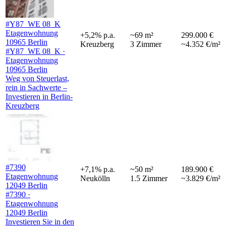
#Y87_WE 08_K
Etagenwohnung
+
5,2
%
p.a.
~
69
m²
299.000 €
10965 Berlin
Kreuzberg
3
Zimmer
~4.352 €/m²
#Y87_WE 08_K ·
Etagenwohnung
10965 Berlin
Weg von Steuerlast,
rein in Sachwerte –
Investieren in Berlin-
Kreuzberg
#7390
+
7,1
%
p.a.
~
50
m²
189.900 €
Etagenwohnung
Neukölln
1.5
Zimmer
~3.829 €/m²
12049 Berlin
#7390 ·
Etagenwohnung
12049 Berlin
Investieren Sie in den