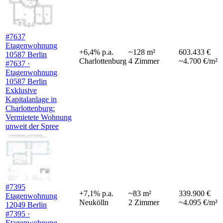
#7637
Etagenwohnung
+
6,4
%
p.a.
~
128
m²
603.433 €
10587 Berlin
Charlottenburg
4
Zimmer
~4.700 €/m²
#7637 ·
Etagenwohnung
10587 Berlin
Exklusive
Kapitalanlage in
Charlottenburg:
Vermietete Wohnung
unweit der Spree
#7395
+
7,1
%
p.a.
~
83
m²
339.900 €
Etagenwohnung
Neukölln
2
Zimmer
~4.095 €/m²
12049 Berlin
#7395 ·
Etagenwohnung