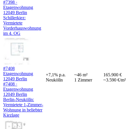
#7398 ·
Etagenwohnung
12049 Berlin
Schillerkiez:
Vermietete
Vorderhauswohnung
im 4. OG
#7408
Etagenwohnung
+
7,1
%
p.a.
~
46
m²
165.900 €
12049 Berlin
Neukölln
1
Zimmer
~3.590 €/m²
#7408 ·
Etagenwohnung
12049 Berlin
Berlin-Neukölln:
Vermietete 1-Zimmer-
Wohnung in beliebter
Kiezlage