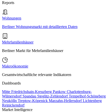
Reports
Wohnungen
Berliner Wohnungsmarkt mit detaillierten Daten
Mehrfamilienhäuser
Berliner Markt für Mehrfamilienhäuser
Makroökonomie
Gesamtwirtschaftliche relevante Indikatoren
Dashboards
Mitte
Friedrichshain-Kreuzberg
Pankow
Charlottenburg-
Wilmersdorf
Spandau
Steglitz-Zehlendorf
Tempelhof-Schöneberg
Neukölln
Treptow-Köpenick
Marzahn-Hellersdorf
Lichtenberg
Reinickendorf
Market Intelligence