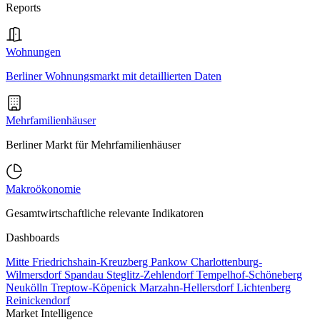
Reports
Wohnungen
Berliner Wohnungsmarkt mit detaillierten Daten
Mehrfamilienhäuser
Berliner Markt für Mehrfamilienhäuser
Makroökonomie
Gesamtwirtschaftliche relevante Indikatoren
Dashboards
Mitte
Friedrichshain-Kreuzberg
Pankow
Charlottenburg-
Wilmersdorf
Spandau
Steglitz-Zehlendorf
Tempelhof-Schöneberg
Neukölln
Treptow-Köpenick
Marzahn-Hellersdorf
Lichtenberg
Reinickendorf
Market Intelligence