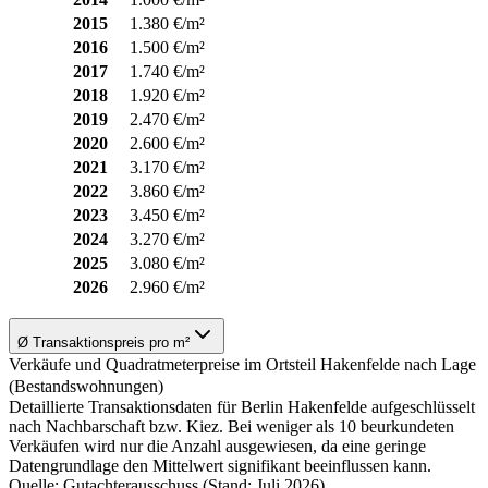
2015
1.380 €/m²
2016
1.500 €/m²
2017
1.740 €/m²
2018
1.920 €/m²
2019
2.470 €/m²
2020
2.600 €/m²
2021
3.170 €/m²
2022
3.860 €/m²
2023
3.450 €/m²
2024
3.270 €/m²
2025
3.080 €/m²
2026
2.960 €/m²
Ø Transaktionspreis pro m²
Verkäufe und Quadratmeterpreise im Ortsteil Hakenfelde nach Lage
(Bestandswohnungen)
Detaillierte Transaktionsdaten für Berlin Hakenfelde aufgeschlüsselt
nach Nachbarschaft bzw. Kiez. Bei weniger als 10 beurkundeten
Verkäufen wird nur die Anzahl ausgewiesen, da eine geringe
Datengrundlage den Mittelwert signifikant beeinflussen kann.
Quelle: Gutachterausschuss (Stand: Juli 2026)