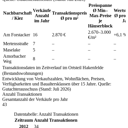
Preisspanne
Verkäufe
Ø Min–
Wertst
Nachbarschaft
Transaktionspreis
Anzahl
Max-Preise
Ø pro 
/ Kiez
Ø pro m²
im Jahr
je
Ja
Häuserblock
2.670
–
3.000
Am Forstacker
16
2.870 €
+
6,1
%
€/m²
Mertensstraße
7
–
–
–
Maselake
5
–
–
–
Amorbacher
8
–
–
–
Weg
Transaktionsdaten im Zeitverlauf im Ortsteil Hakenfelde
(Bestandswohnungen)
Entwicklung von Verkaufszahlen, Wohnflächen, Preisen,
Verfügbarkeiten und Baualtersklassen über 15 Jahre. Quelle:
Gutachterausschuss (Stand: Juli 2026)
Anzahl Transaktionen
Gesamtanzahl der Verkäufe pro Jahr
43
Datentabelle: Anzahl Transaktionen
Zeitraum
Anzahl Transaktionen
2012
34