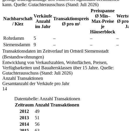
kann. Quelle: Gutachterausschuss (Stand: Juli 2026)
Preisspanne
Verkäufe
Ø Min–
Wertst
Nachbarschaft
Transaktionspreis
Anzahl
Max-Preise
Ø pro 
/ Kiez
Ø pro m²
im Jahr
je
Ja
Häuserblock
Rohrdamm
5
–
–
–
Siemensdamm
9
–
–
–
Transaktionsdaten im Zeitverlauf im Ortsteil Siemensstadt
(Bestandswohnungen)
Entwicklung von Verkaufszahlen, Wohnflächen, Preisen,
Verfügbarkeiten und Baualtersklassen über 15 Jahre. Quelle:
Gutachterausschuss (Stand: Juli 2026)
Anzahl Transaktionen
Gesamtanzahl der Verkäufe pro Jahr
14
Datentabelle: Anzahl Transaktionen
Zeitraum
Anzahl Transaktionen
2012
49
2013
51
2014
56
2015
63