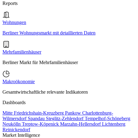
Reports
Wohnungen
Berliner Wohnungsmarkt mit detaillierten Daten
Mehrfamilienhäuser
Berliner Markt für Mehrfamilienhäuser
Makroökonomie
Gesamtwirtschaftliche relevante Indikatoren
Dashboards
Mitte
Friedrichshain-Kreuzberg
Pankow
Charlottenburg-
Wilmersdorf
Spandau
Steglitz-Zehlendorf
Tempelhof-Schöneberg
Neukölln
Treptow-Köpenick
Marzahn-Hellersdorf
Lichtenberg
Reinickendorf
Market Intelligence