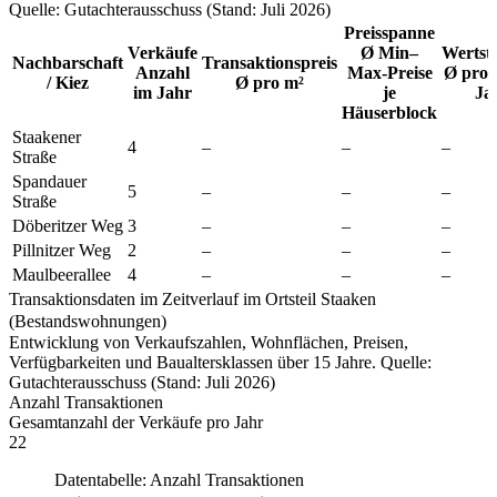
Quelle: Gutachterausschuss (Stand: Juli 2026)
Preisspanne
Verkäufe
Ø Min–
Wertst
Nachbarschaft
Transaktionspreis
Anzahl
Max-Preise
Ø pro 
/ Kiez
Ø pro m²
im Jahr
je
Ja
Häuserblock
Staakener
4
–
–
–
Straße
Spandauer
5
–
–
–
Straße
Döberitzer Weg
3
–
–
–
Pillnitzer Weg
2
–
–
–
Maulbeerallee
4
–
–
–
Transaktionsdaten im Zeitverlauf im Ortsteil Staaken
(Bestandswohnungen)
Entwicklung von Verkaufszahlen, Wohnflächen, Preisen,
Verfügbarkeiten und Baualtersklassen über 15 Jahre. Quelle:
Gutachterausschuss (Stand: Juli 2026)
Anzahl Transaktionen
Gesamtanzahl der Verkäufe pro Jahr
22
Datentabelle: Anzahl Transaktionen