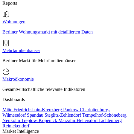
Reports
Wohnungen
Berliner Wohnungsmarkt mit detaillierten Daten
Mehrfamilienhäuser
Berliner Markt für Mehrfamilienhäuser
Makroökonomie
Gesamtwirtschaftliche relevante Indikatoren
Dashboards
Mitte
Friedrichshain-Kreuzberg
Pankow
Charlottenburg-
Wilmersdorf
Spandau
Steglitz-Zehlendorf
Tempelhof-Schöneberg
Neukölln
Treptow-Köpenick
Marzahn-Hellersdorf
Lichtenberg
Reinickendorf
Market Intelligence